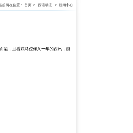
当前所在位置：
首页
>
西讯动态
> 新闻中心
沛然而溢，且看戎马倥偬又一年的西讯，能