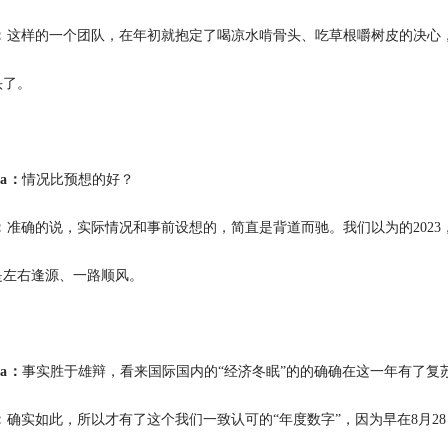
：
这样的一个团队，在年初就抱定了喝凉水啃骨头、吃草根嚼树皮的决心
头了。
ia：
情况比预想的好？
：
准确的说，实际情况和事前设想的，简直是背道而驰。我们以为的202
却是左右逢源、一路顺风。
ia：
事实胜于雄辩，看来国际国内的“经济冬眠”的的确确在这一年有了复
：
确实如此，所以才有了这个我们一致认可的“年度数字”，因为早在8月2