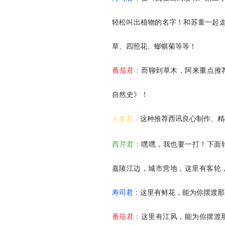
轻松叫出植物的名字！和苏童一起
草、四照花、蟛蜞菊等等！
番茄君：
而聊到草木，阿来重点推
自然史》！
人参君：
这种推荐西讯良心制作、
西芹君：
嘿嘿，我也要一打！下面
嘉陵江边，城市营地，这里有客轮
寿司君：
这里有鲜花，能为你摆渡
番茄君：
这里有江风，能为你摆渡