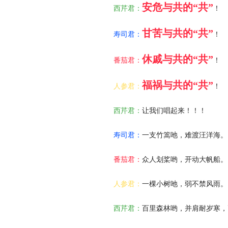
安危与共的“共”
西芹君：
！
甘苦与共的“共”
寿司君：
！
休戚与共的“共”
番茄君：
！
福祸与共的“共”
人参君：
！
西芹君：
让我们唱起来！！！
寿司君：
一支竹篙吔，难渡汪洋海。
番茄君：
众人划桨哟，开动大帆船。
人参君：
一棵小树吔，弱不禁风雨。
西芹君：
百里森林哟，并肩耐岁寒，