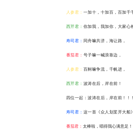
人参君：
一加十，十加百，百加千
西芹君：
你加我，我加你，大家心
寿司君：
同舟嘛共济，海让路，
番茄君：
号子嘛一喊浪靠边，
人参君：
百舸嘛争流，千帆进，
西芹君：
波涛在后，岸在前！
四位一起：波涛在后，岸在前！！
寿司君：
这一首《众人划桨开大船
番茄君：
太棒啦，唱得我心满意足！