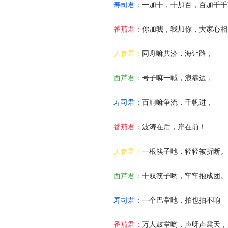
寿司君：
一加十，十加百，百加千千
番茄君：
你加我，我加你，大家心相
人参君：
同舟嘛共济，海让路，
西芹君：
号子嘛一喊，浪靠边，
寿司君：
百舸嘛争流，千帆进，
番茄君：
波涛在后，岸在前！
人参君：
一根筷子吔，轻轻被折断。
西芹君：
十双筷子哟，牢牢抱成团。
寿司君：
一个巴掌吔，拍也拍不响
番茄君：
万人鼓掌哟，声呀声震天，